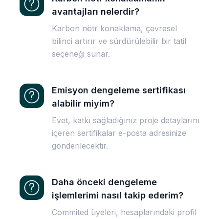
avantajları nelerdir?
Karbon nötr konaklama, çevresel
bilinci artırır ve sürdürülebilir bir tatil
seçeneği sunar.
Emisyon dengeleme sertifikası
alabilir miyim?
Evet, katkı sağladığınız proje detaylarını
içeren sertifikalar e-posta adresinize
gönderilecektir.
Daha önceki dengeleme
işlemlerimi nasıl takip ederim?
Commited üyeleri, hesaplarındaki profil