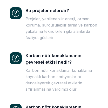
Bu projeler nelerdir?
Projeler, yenilenebilir enerji, orman
koruma, sürdürülebilir tarım ve karbon
yakalama teknolojileri gibi alanlarda
faaliyet gösterir.
Karbon nötr konaklamanın
çevresel etkisi nedir?
Karbon nötr konaklama, konaklama
kaynaklı karbon emisyonlarını
dengeleyerek çevresel etkilerin
sıfırlanmasına yardımcı olur.
Karbon nötr konaklamanın